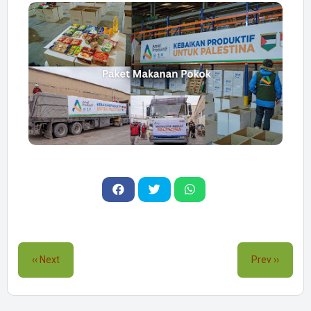
‹‹ Next
Prev ››