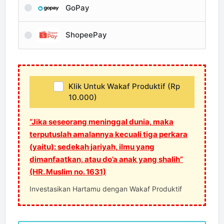
GoPay
ShopeePay
Klik Untuk Wakaf Produktif (Rp
10.000)
“Jika seseorang meninggal dunia, maka
terputuslah amalannya kecuali tiga perkara
(yaitu): sedekah jariyah, ilmu yang
dimanfaatkan, atau do’a anak yang shalih”
(HR. Muslim no. 1631)
Investasikan Hartamu dengan Wakaf Produktif