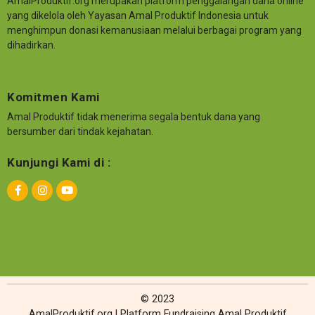
AmalProduktif.org merupakan platform penggalangan dana online
yang dikelola oleh Yayasan Amal Produktif Indonesia untuk
menghimpun donasi kemanusiaan melalui berbagai program yang
dihadirkan.
Komitmen Kami
Amal Produktif tidak menerima segala bentuk dana yang
bersumber dari tindak kejahatan.
Kunjungi Kami di :
© 2023
AmalProduktif.org | Platform Fundraising Amal Produktif