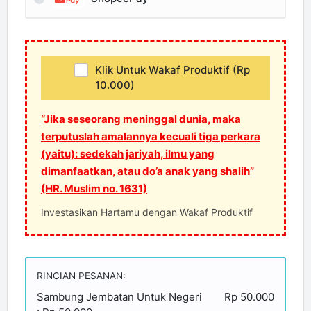
Klik Untuk Wakaf Produktif (Rp
10.000)
“Jika seseorang meninggal dunia, maka
terputuslah amalannya kecuali tiga perkara
(yaitu): sedekah jariyah, ilmu yang
dimanfaatkan, atau do’a anak yang shalih”
(HR. Muslim no. 1631)
Investasikan Hartamu dengan Wakaf Produktif
RINCIAN PESANAN:
Sambung Jembatan Untuk Negeri
Rp 50.000