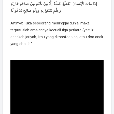
إِذَا مَاتَ الْإِنْسَانُ انْقَطَعَ عَمَلُهُ إِلَّا مِنْ ثَلَاثَةٍ مِنْ صَدَقَةٍ جَارِيَةٍ
وَعِلْمٍ يُنْتَفَعُ بِهِ وَوَلَدٍ صَالِحٍ يَدْعُو لَهُ
Artinya: "Jika seseorang meninggal dunia, maka
terputuslah amalannya kecuali tiga perkara (yaitu):
sedekah jariyah, ilmu yang dimanfaatkan, atau doa anak
yang sholeh."